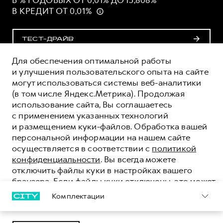
В % ГОДОВЫХ ОТ 0,01% ДО 15,808%
В КРЕДИТ ОТ 0,01%
ТЕСТ-ДРАЙВ
Для обеспечения оптимальной работы
ПОЛУЧИТЬ ПРЕДЛОЖЕНИЕ
и улучшения пользовательского опыта на сайте
могут использоваться системы веб-аналитики
(в том числе Яндекс.Метрика). Продолжая
ОЦЕНИВАЙТЕ СВОИ ФИНАНСОВЫЕ
использование сайта, Вы соглашаетесь
ВОЗМОЖНОСТИ И РИСКИ
с применением указанных технологий
ИЗУЧИТЕ ВСЕ УСЛОВИЯ КРЕДИТА (ЗАЙМА) НА
и размещением куки-файлов. Обработка вашей
САЙТЕ:
персональной информации на нашем сайте
https://www.tbank.ru/loans/auto-loan/programs/
осуществляется в соответствии с
политикой
конфиденциальности
. Вы всегда можете
отключить файлы куки в настройках вашего
браузера. Если файлы куки отключены, это может
означать, что вы не можете в полной мере
Комплектации
использовать все функции нашего сайта.