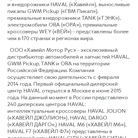
и внедорожники HAVAL («Хавейл»), выносливые
пикапы GWM Pickup («ГВМ Пикап»),
премиальные внедорожники TANK («ТЭНК»),
электромобили ORA («ОРА»), премиальные
кроссоверы WEY («ВЕЙ») - представлены более
чем в 170 странах и регионах мира.
ООО «Хавейл Мотор Рус» - эксклюзивный
дистрибьютор автомобилей и запчастей HAVAL,
GWM Pickup, TANK и ORA на территории
Российской Федерации. Компания
осуществляет свою деятельность с февраля
2014 года. Первый официальный дилерский
центр HAVAL открылся в Москве в июне 2015
года. На данный момент в России представлено
240 дилерских центров HAVAL:
интеллектуальные кроссоверы HAVAL JOLION
(«ХАВЕЙЛ ДЖО́ЛИОН»), HAVAL DARGO
(«ХАВЕЙЛ ДА́РГО»,) HAVAL М6 («ХАВЕЙЛ M6»),
HAVAL F7 («ХАВЕЙЛ Ф7») представлены в
дилерской сети HAVAL CITY («ХАВЕЙЛ СИТИ»),