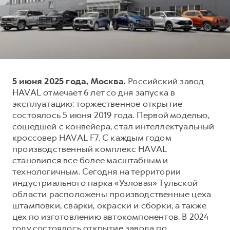
Тест-драйв
СЕРВИСНОЕ ОБСЛУЖИВАНИЕ
О дилере
Трейд-ин
Нулевое ТО
Контакты
DARGO
DARGO X
Программа «Помощь на дороге»
от 3 199 000 ₽
от 3 499 000 ₽
КРЕДИТ И СТРАХОВАНИЕ
Регламенты технического обслуживания
5 июня 2025 года, Москва.
Российский завод
Кредитный калькулятор
Электронный ПТС
HAVAL отмечает 6 лет со дня запуска в
Страхование
эксплуатацию: торжественное открытие
состоялось 5 июня 2019 года. Первой моделью,
Кредит
ПОДДЕРЖКА
сошедшей с конвейера, стал интеллектуальный
F7
F7X
GWM Безопасность
от 2 899 000 ₽
от 3 599 000 ₽
кроссовер HAVAL F7. С каждым годом
производственный комплекс HAVAL
КОРПОРАТИВНЫМ КЛИЕНТАМ
Гарантия HAVAL
становился все более масштабным и
Для малого бизнеса
Мобильное приложение GWM
технологичным. Сегодня на территории
Корпоративным клиентам
Программа «HAVAL Защита+»
индустриального парка «Узловая» Тульской
области расположены производственные цеха
Крупным корпоративным клиентам
Руководства по эксплуатации
штамповки, сварки, окраски и сборки, а также
POER
от 3 449 000 ₽
Система управления автопарком
Подписки
цех по изготовлению автокомпонентов. В 2024
году состоялось открытие завода по