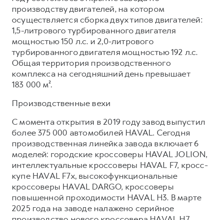
Сервис для корпоративных клиентов
производству двигателей, на котором
HAVAL Лизинг
АКСЕССУАРЫ HAVAL
осуществляется сборка двух типов двигателей:
1,5-литрового турбированного двигателя
Автомобильные аксессуары
мощностью 150 л.с. и 2,0-литрового
АКСЕССУАРЫ HAVAL
Коллекция CITY
турбированного двигателя мощностью 192 л.с.
Общая территория производственного
Автомобильные аксессуары
Коллекция Базовая
комплекса на сегодняшний день превышает
Коллекция CITY
Коллекция Детская
183 000 м².
Коллекция Базовая
Производственные вехи
Коллекция Детская
С момента открытия в 2019 году завод выпустил
более 375 000 автомобилей HAVAL. Сегодня
производственная линейка завода включает 6
моделей: городские кроссоверы HAVAL JOLION,
интеллектуальные кроссоверы HAVAL F7, кросс-
купе HAVAL F7x, высокофункциональные
кроссоверы HAVAL DARGO, кроссоверы
повышенной проходимости HAVAL H3. В марте
2025 года на заводе налажено серийное
производство нового кроссовера HAVAL H7.