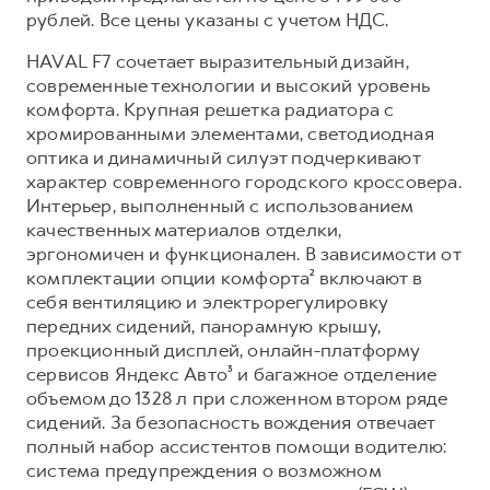
Сервис для корпоративных клиентов
рублей. Все цены указаны с учетом НДС.
HAVAL Лизинг
АКСЕССУАРЫ HAVAL
HAVAL F7 сочетает выразительный дизайн,
Автомобильные аксессуары
современные технологии и высокий уровень
комфорта. Крупная решетка радиатора с
АКСЕССУАРЫ HAVAL
Коллекция CITY
хромированными элементами, светодиодная
Автомобильные аксессуары
Коллекция Базовая
оптика и динамичный силуэт подчеркивают
Коллекция CITY
Коллекция Детская
характер современного городского кроссовера.
Интерьер, выполненный с использованием
Коллекция Базовая
качественных материалов отделки,
Коллекция Детская
эргономичен и функционален. В зависимости от
комплектации опции комфорта² включают в
себя вентиляцию и электрорегулировку
передних сидений, панорамную крышу,
проекционный дисплей, онлайн-платформу
сервисов Яндекс Авто³ и багажное отделение
объемом до 1328 л при сложенном втором ряде
сидений. За безопасность вождения отвечает
полный набор ассистентов помощи водителю:
система предупреждения о возможном