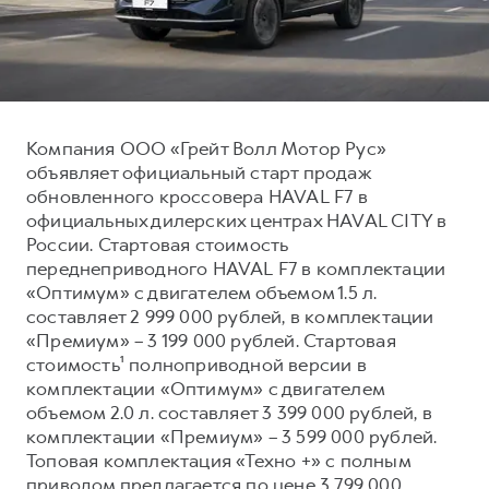
Тест-драйв
СЕРВИСНОЕ ОБСЛУЖИВАНИЕ
О дилере
Трейд-ин
Нулевое ТО
Контакты
DARGO
DARGO X
Программа «Помощь на дороге»
от 3 199 000 ₽
от 3 499 000 ₽
КРЕДИТ И СТРАХОВАНИЕ
Регламенты технического обслуживания
Компания ООО «Грейт Волл Мотор Рус»
объявляет официальный старт продаж
Кредитный калькулятор
Электронный ПТС
обновленного кроссовера HAVAL F7 в
Страхование
официальных дилерских центрах HAVAL CITY в
России. Стартовая стоимость
Кредит
ПОДДЕРЖКА
переднеприводного HAVAL F7 в комплектации
F7
F7X
GWM Безопасность
от 2 899 000 ₽
от 3 599 000 ₽
«Оптимум» с двигателем объемом 1.5 л.
составляет 2 999 000 рублей, в комплектации
КОРПОРАТИВНЫМ КЛИЕНТАМ
Гарантия HAVAL
«Премиум» – 3 199 000 рублей. Стартовая
Для малого бизнеса
Мобильное приложение GWM
стоимость¹ полноприводной версии в
Корпоративным клиентам
Программа «HAVAL Защита+»
комплектации «Оптимум» с двигателем
объемом 2.0 л. составляет 3 399 000 рублей, в
Крупным корпоративным клиентам
Руководства по эксплуатации
комплектации «Премиум» – 3 599 000 рублей.
POER
от 3 449 000 ₽
Система управления автопарком
Подписки
Топовая комплектация «Техно +» с полным
приводом предлагается по цене 3 799 000