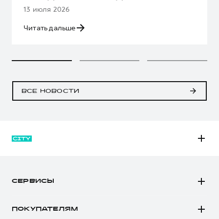
13 июля 2026
Читать дальше
ВСЕ НОВОСТИ
M6
JOLION
СЕРВИСЫ
DARGO
Автомобили в наличии
DARGO Х
ПОКУПАТЕЛЯМ
Заказать тест-драйв
F7