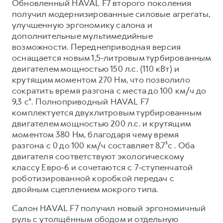
Обновленный HAVAL F7 второго поколения
получил модернизированные силовые агрегаты,
улучшенную эргономику салона и
дополнительные мультимедийные
возможности. Переднеприводная версия
оснащается новым 1,5-литровым турбированным
двигателем мощностью 150 л.с. (110 кВт) и
крутящим моментом 270 Нм, что позволило
сократить время разгона с места до 100 км/ч до
9,3 с⁴. Полноприводный HAVAL F7
комплектуется двухлитровым турбированным
двигателем мощностью 200 л.с. и крутящим
моментом 380 Нм, благодаря чему время
разгона с 0 до 100 км/ч составляет 8,7⁵с . Оба
двигателя соответствуют экологическому
классу Евро-6 и сочетаются с 7-ступенчатой
роботизированной коробкой передач с
двойным сцеплением мокрого типа.
Салон HAVAL F7 получил новый эргономичный
руль с утолщённым ободом и отдельную