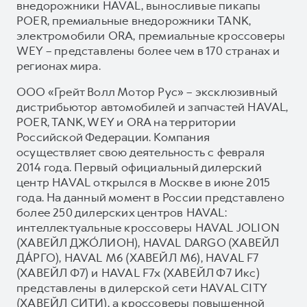
внедорожники HAVAL, выносливые пикапы
POER, премиальные внедорожники TANK,
электромобили ORA, премиальные кроссоверы
WEY – представлены более чем в 170 странах и
регионах мира.
ООО «Грейт Волл Мотор Рус» – эксклюзивный
дистрибьютор автомобилей и запчастей HAVAL,
POER, TANK, WEY и ORA на территории
Российской Федерации. Компания
осуществляет свою деятельность с февраля
2014 года. Первый официальный дилерский
центр HAVAL открылся в Москве в июне 2015
года. На данный момент в России представлено
более 250 дилерских центров HAVAL:
интеллектуальные кроссоверы HAVAL JOLION
(ХАВЕЙЛ ДЖО́ЛИОН), HAVAL DARGO (ХАВЕЙЛ
ДА́РГО), HAVAL М6 (ХАВЕЙЛ M6), HAVAL F7
(ХАВЕЙЛ Ф7) и HAVAL F7x (ХАВЕЙЛ Ф7 Икс)
представлены в дилерской сети HAVAL CITY
(ХАВЕЙЛ СИТИ), а кроссоверы повышенной