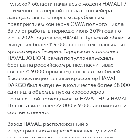
Сервис для корпоративных клиентов
Тульской области началась с модели HAVAL F7
— именно она первой сошла с конвейера
HAVAL Лизинг
АКСЕССУАРЫ HAVAL
завода, ставшего первым зарубежным
Автомобильные аксессуары
предприятием концерна GWM полного цикла.
За 7 лет работы в период с июня 2019 года по
АКСЕССУАРЫ HAVAL
Коллекция CITY
июнь 2026 года завод HAVAL в Тульской области
Автомобильные аксессуары
Коллекция Базовая
выпустил более 154 000 высокотехнологичных
Коллекция CITY
Коллекция Детская
кроссоверов F-серии. Городской кроссовер
HAVAL JOLION, самая популярная модель
Коллекция Базовая
бренда на российском рынке, насчитывает
Коллекция Детская
свыше 259 000 произведенных автомобилей.
Высокофункциональный кроссовер HAVAL
DARGO был выпущен в количестве более 38 000
единиц, а объем выпуска кроссоверов
повышенной проходимости HAVAL H3 и HAVAL
H7 составил более 22 000 и 9 000 автомобилей
соответственно.
Завод HAVAL, расположенный в
индустриальном парке «Узловая» Тульской
области, включает производственные цеха