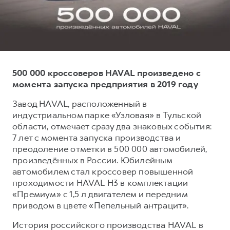
Тест-драйв
СЕРВИСНОЕ ОБСЛУЖИВАНИЕ
О дилере
Трейд-ин
Нулевое ТО
Контакты
DARGO
DARGO X
Программа «Помощь на дороге»
от 3 199 000 ₽
от 3 499 000 ₽
КРЕДИТ И СТРАХОВАНИЕ
Регламенты технического обслуживания
500 000 кроссоверов HAVAL произведено с
Кредитный калькулятор
Электронный ПТС
момента запуска предприятия в 2019 году
Страхование
Завод HAVAL, расположенный в
индустриальном парке «Узловая» в Тульской
Кредит
ПОДДЕРЖКА
области, отмечает сразу два знаковых события:
F7
F7X
GWM Безопасность
от 2 899 000 ₽
от 3 599 000 ₽
7 лет с момента запуска производства и
преодоление отметки в 500 000 автомобилей,
КОРПОРАТИВНЫМ КЛИЕНТАМ
Гарантия HAVAL
произведённых в России. Юбилейным
Для малого бизнеса
Мобильное приложение GWM
автомобилем стал кроссовер повышенной
Корпоративным клиентам
Программа «HAVAL Защита+»
проходимости HAVAL H3 в комплектации
«Премиум» с 1,5 л двигателем и передним
Крупным корпоративным клиентам
Руководства по эксплуатации
приводом в цвете «Пепельный антрацит».
POER
от 3 449 000 ₽
Система управления автопарком
Подписки
История российского производства HAVAL в