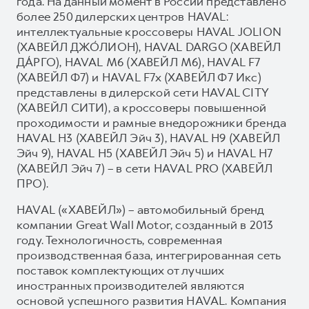
года. На данный момент в России представлено
более 250 дилерских центров HAVAL:
интеллектуальные кроссоверы HAVAL JOLION
(ХАВЕЙЛ ДЖО́ЛИОН), HAVAL DARGO (ХАВЕЙЛ
ДА́РГО), HAVAL М6 (ХАВЕЙЛ M6), HAVAL F7
(ХАВЕЙЛ Ф7) и HAVAL F7x (ХАВЕЙЛ Ф7 Икс)
представлены в дилерской сети HAVAL CITY
(ХАВЕЙЛ СИТИ), а кроссоверы повышенной
проходимости и рамные внедорожники бренда
HAVAL H3 (ХАВЕЙЛ Эйч 3), HAVAL H9 (ХАВЕЙЛ
Эйч 9), HAVAL H5 (ХАВЕЙЛ Эйч 5) и HAVAL H7
(ХАВЕЙЛ Эйч 7) – в сети HAVAL PRO (ХАВЕЙЛ
ПРО).
HAVAL («ХАВЕЙЛ») – автомобильный бренд
компании Great Wall Motor, созданный в 2013
году. Технологичность, современная
производственная база, интегрированная сеть
поставок комплектующих от лучших
иностранных производителей являются
основой успешного развития HAVAL. Компания