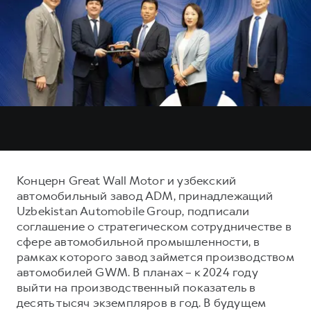
Тест-драйв
СЕРВИСНОЕ ОБСЛУЖИВАНИЕ
О дилере
Трейд-ин
Нулевое ТО
Контакты
DARGO
DARGO X
Программа «Помощь на дороге»
от 3 199 000 ₽
от 3 499 000 ₽
КРЕДИТ И СТРАХОВАНИЕ
Регламенты технического обслуживания
Кредитный калькулятор
Электронный ПТС
Страхование
Кредит
ПОДДЕРЖКА
F7
F7X
GWM Безопасность
Концерн Great Wall Motor и узбекский
от 2 899 000 ₽
от 3 599 000 ₽
автомобильный завод ADM, принадлежащий
КОРПОРАТИВНЫМ КЛИЕНТАМ
Гарантия HAVAL
Uzbekistan Automobile Group, подписали
Для малого бизнеса
Мобильное приложение GWM
соглашение о стратегическом сотрудничестве в
сфере автомобильной промышленности, в
Корпоративным клиентам
Программа «HAVAL Защита+»
рамках которого завод займется производством
Крупным корпоративным клиентам
Руководства по эксплуатации
автомобилей GWM. В планах – к 2024 году
POER
выйти на производственный показатель в
от 3 449 000 ₽
Система управления автопарком
Подписки
десять тысяч экземпляров в год. В будущем