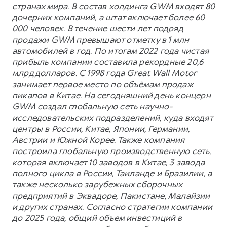
странах мира. В состав холдинга GWM входят 80
дочерних компаний, а штат включает более 60
000 человек. В течение шести лет подряд
продажи GWM превышают отметку в 1 млн
автомобилей в год. По итогам 2022 года чистая
прибыль компании составила рекордные 20,6
млрд долларов. С 1998 года Great Wall Motor
занимает первое место по объёмам продаж
пикапов в Китае. На сегодняшний день концерн
GWM создал глобальную сеть научно-
исследовательских подразделений, куда входят
центры в России, Китае, Японии, Германии,
Австрии и Южной Корее. Также компания
построила глобальную производственную сеть,
которая включает 10 заводов в Китае, 3 завода
полного цикла в России, Таиланде и Бразилии, а
также несколько зарубежных сборочных
предприятий в Эквадоре, Пакистане, Малайзии
и других странах. Согласно стратегии компании
до 2025 года, общий объем инвестиций в