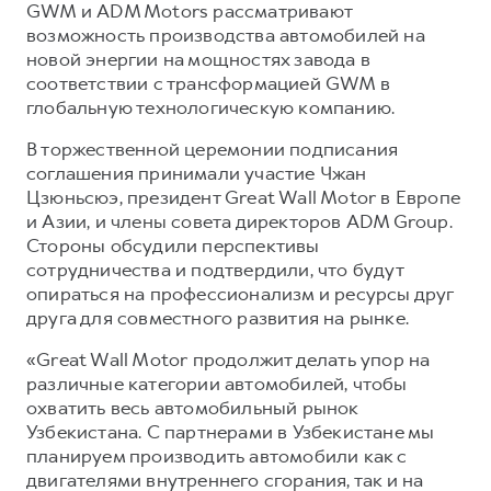
Сервис для корпоративных клиентов
GWM и ADM Motors рассматривают
возможность производства автомобилей на
HAVAL Лизинг
АКСЕССУАРЫ HAVAL
новой энергии на мощностях завода в
Автомобильные аксессуары
соответствии с трансформацией GWM в
глобальную технологическую компанию.
АКСЕССУАРЫ HAVAL
Коллекция CITY
Автомобильные аксессуары
Коллекция Базовая
В торжественной церемонии подписания
соглашения принимали участие Чжан
Коллекция CITY
Коллекция Детская
Цзюньсюэ, президент Great Wall Motor в Европе
Коллекция Базовая
и Азии, и члены совета директоров ADM Group.
Стороны обсудили перспективы
Коллекция Детская
сотрудничества и подтвердили, что будут
опираться на профессионализм и ресурсы друг
друга для совместного развития на рынке.
«Great Wall Motor продолжит делать упор на
различные категории автомобилей, чтобы
охватить весь автомобильный рынок
Узбекистана. С партнерами в Узбекистане мы
планируем производить автомобили как с
двигателями внутреннего сгорания, так и на