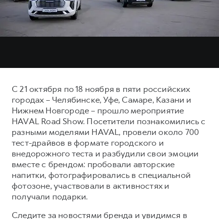
Тест-драйв
СЕРВИСНОЕ ОБСЛУЖИВАНИЕ
О дилере
Трейд-ин
Нулевое ТО
Контакты
DARGO
DARGO X
Программа «Помощь на дороге»
от 3 199 000 ₽
от 3 499 000 ₽
КРЕДИТ И СТРАХОВАНИЕ
Регламенты технического обслуживания
Кредитный калькулятор
Электронный ПТС
С 21 октября по 18 ноября в пяти российских
Страхование
городах – Челябинске, Уфе, Самаре, Казани и
Кредит
Нижнем Новгороде – прошло мероприятие
ПОДДЕРЖКА
F7
F7X
HAVAL Road Show. Посетители познакомились с
GWM Безопасность
от 2 899 000 ₽
от 3 599 000 ₽
разными моделями HAVAL, провели около 700
КОРПОРАТИВНЫМ КЛИЕНТАМ
Гарантия HAVAL
тест-драйвов в формате городского и
внедорожного теста и разбудили свои эмоции
Для малого бизнеса
Мобильное приложение GWM
вместе с брендом: пробовали авторские
Корпоративным клиентам
Программа «HAVAL Защита+»
напитки, фотографировались в специальной
фотозоне, участвовали в активностях и
Крупным корпоративным клиентам
Руководства по эксплуатации
получали подарки.
POER
от 3 449 000 ₽
Система управления автопарком
Подписки
Следите за новостями бренда и увидимся в