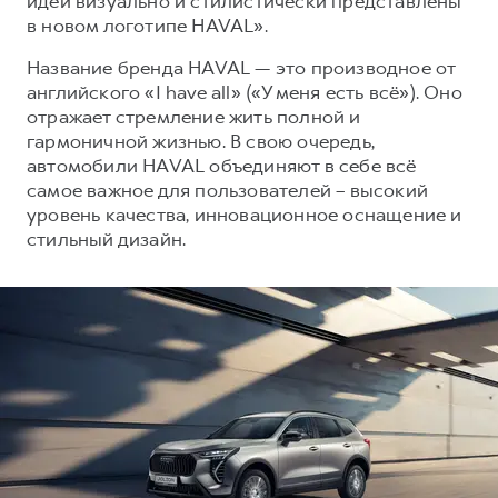
идеи визуально и стилистически представлены
Сервис для корпоративных клиентов
в новом логотипе HAVAL».
HAVAL Лизинг
АКСЕССУАРЫ HAVAL
Название бренда HAVAL — это производное от
Автомобильные аксессуары
английского «I have all» («У меня есть всё»). Оно
АКСЕССУАРЫ HAVAL
Коллекция CITY
отражает стремление жить полной и
гармоничной жизнью. В свою очередь,
Автомобильные аксессуары
Коллекция Базовая
автомобили HAVAL объединяют в себе всё
Коллекция CITY
Коллекция Детская
самое важное для пользователей – высокий
уровень качества, инновационное оснащение и
Коллекция Базовая
стильный дизайн.
Коллекция Детская