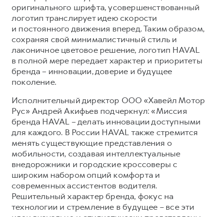
оригинального шрифта, усовершенствованный
Тест-драйв
СЕРВИСНОЕ ОБСЛУЖИВАНИЕ
О дилере
логотип транслирует идею скорости
и постоянного движения вперед. Таким образом,
Трейд-ин
Нулевое ТО
Контакты
сохраняя свой минималистичный стиль и
DARGO
DARGO X
Программа «Помощь на дороге»
лаконичное цветовое решение, логотип HAVAL
от 3 199 000 ₽
от 3 499 000 ₽
в полной мере передает характер и приоритеты
КРЕДИТ И СТРАХОВАНИЕ
Регламенты технического обслуживания
бренда – инновации, доверие и будущее
Кредитный калькулятор
Электронный ПТС
поколение.
Страхование
Исполнительный директор ООО «Хавейл Мотор
Кредит
ПОДДЕРЖКА
Рус» Андрей Акифьев подчеркнул: «Миссия
F7
F7X
бренда HAVAL – делать инновации доступными
GWM Безопасность
от 2 899 000 ₽
от 3 599 000 ₽
для каждого. В России HAVAL также стремится
КОРПОРАТИВНЫМ КЛИЕНТАМ
Гарантия HAVAL
менять существующие представления о
мобильности, создавая интеллектуальные
Для малого бизнеса
Мобильное приложение GWM
внедорожники и городские кроссоверы с
Корпоративным клиентам
Программа «HAVAL Защита+»
широким набором опций комфорта и
современных ассистентов водителя.
Крупным корпоративным клиентам
Руководства по эксплуатации
POER
Решительный характер бренда, фокус на
от 3 449 000 ₽
Система управления автопарком
Подписки
технологии и стремление в будущее – все эти