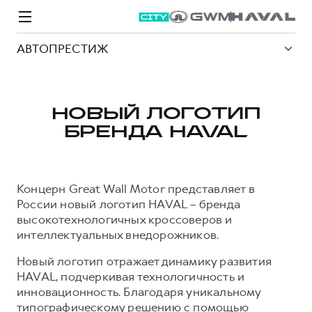
АВТОПРЕСТИЖ
НОВЫЙ ЛОГОТИП
БРЕНДА HAVAL
Модели
Покупателям
Владельцам
Спецпредложения
О дилере
Концерн Great Wall Motor представляет в
ВЫБОР И ПОКУПКА
СЕРВИС
СПЕЦПРЕДЛОЖЕНИЯ
БРЕНД HAVAL
России новый логотип HAVAL – бренда
высокотехнологичных кроссоверов и
Автомобили в наличии
Все о сервисе
Покупателям
О бренде
интеллектуальных внедорожников.
Конфигуратор HAVAL
Запись на сервис
Владельцам
Новости
Новый логотип отражает динамику развития
M6
Аксессуары HAVAL
Моторное масло
О GWM
JOLION
HAVAL, подчеркивая технологичность и
от 2 049 000 ₽
от 2 049 000 ₽
Каталоги и прайс-листы
Стоимость ТО
инновационность. Благодаря уникальному
типографическому решению с помощью
Программа «HAVAL Защита+»
ИНФОРМАЦИЯ О ДИЛЕРЕ