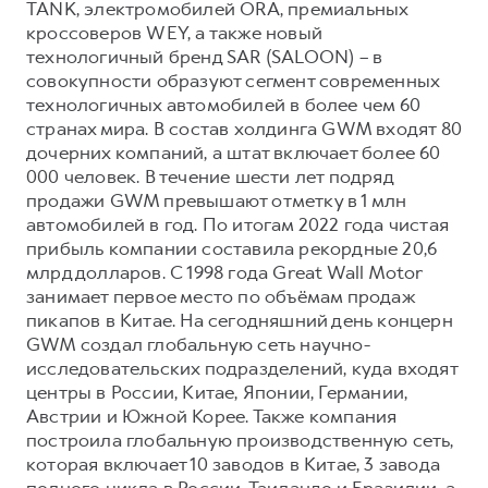
TANK, электромобилей ORA, премиальных
кроссоверов WEY, а также новый
технологичный бренд SAR (SALOON) – в
совокупности образуют сегмент современных
технологичных автомобилей в более чем 60
странах мира. В состав холдинга GWM входят 80
дочерних компаний, а штат включает более 60
000 человек. В течение шести лет подряд
продажи GWM превышают отметку в 1 млн
автомобилей в год. По итогам 2022 года чистая
прибыль компании составила рекордные 20,6
млрд долларов. С 1998 года Great Wall Motor
занимает первое место по объёмам продаж
пикапов в Китае. На сегодняшний день концерн
GWM создал глобальную сеть научно-
исследовательских подразделений, куда входят
центры в России, Китае, Японии, Германии,
Австрии и Южной Корее. Также компания
построила глобальную производственную сеть,
которая включает 10 заводов в Китае, 3 завода
полного цикла в России, Таиланде и Бразилии, а