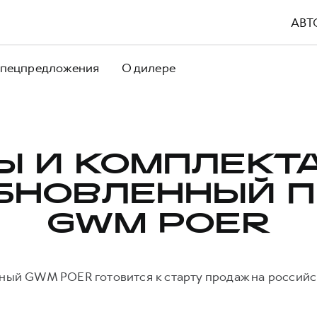
АВТ
пецпредложения
О дилере
Ы И КОМПЛЕКТ
БНОВЛЕННЫЙ 
GWM POER
ый GWM POER готовится к старту продаж на россий