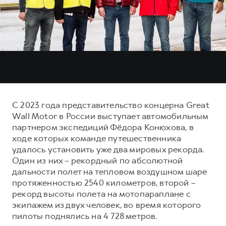
Тест-драйв
СЕРВИСНОЕ ОБСЛУЖИВАНИЕ
О дилере
Трейд-ин
Нулевое ТО
Контакты
DARGO
DARGO X
Программа «Помощь на дороге»
от 3 199 000 ₽
от 3 499 000 ₽
КРЕДИТ И СТРАХОВАНИЕ
Регламенты технического обслуживания
Кредитный калькулятор
Электронный ПТС
Страхование
С 2023 года представительство концерна Great
Кредит
ПОДДЕРЖКА
Wall Motor в России выступает автомобильным
F7
F7X
партнером экспедиций Фёдора Конюхова, в
GWM Безопасность
от 2 899 000 ₽
от 3 599 000 ₽
ходе которых команде путешественника
КОРПОРАТИВНЫМ КЛИЕНТАМ
Гарантия HAVAL
удалось установить уже два мировых рекорда.
Один из них – рекордный по абсолютной
Для малого бизнеса
Мобильное приложение GWM
дальности полет на тепловом воздушном шаре
Корпоративным клиентам
Программа «HAVAL Защита+»
протяженностью 2540 километров, второй –
рекорд высоты полета на мотопараплане с
Крупным корпоративным клиентам
Руководства по эксплуатации
POER
экипажем из двух человек, во время которого
от 3 449 000 ₽
Система управления автопарком
Подписки
пилоты поднялись на 4 728 метров.