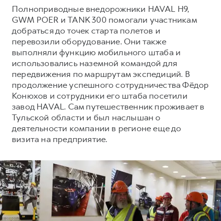
Сервис для корпоративных клиентов
Полноприводные внедорожники HAVAL H9,
HAVAL Лизинг
АКСЕССУАРЫ HAVAL
GWM POER и TANK 300 помогали участникам
добраться до точек старта полетов и
Автомобильные аксессуары
перевозили оборудование. Они также
АКСЕССУАРЫ HAVAL
Коллекция CITY
выполняли функцию мобильного штаба и
использовались наземной командой для
Автомобильные аксессуары
Коллекция Базовая
передвижения по маршрутам экспедиций. В
Коллекция CITY
Коллекция Детская
продолжение успешного сотрудничества Фёдор
Конюхов и сотрудники его штаба посетили
Коллекция Базовая
завод HAVAL. Сам путешественник проживает в
Коллекция Детская
Тульской области и был наслышан о
деятельности компании в регионе еще до
визита на предприятие.