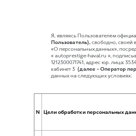
Я, являясь Пользователем официал
Пользователь),
свободно, своей в
«О персональных данных», посред
« autoprestige-haval.ru », под
1212300071741, адрес юр. лица: 353
кабинет 3
(далее - Оператор пе
данных на следующих условиях:
N
Цели обработки персональных дан