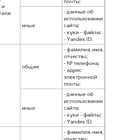
почты;
 и
- данные об
теля:
использовании
иные
сайта;
- куки - файлы;
- Yandex ID.
- фамилия, имя,
отчество;
- № телефона;
общие
- адрес
электронной
почты;
- данные об
использовании
иные
сайта;
- куки - файлы;
- Yandex ID.
- фамилия, имя,
отчество;