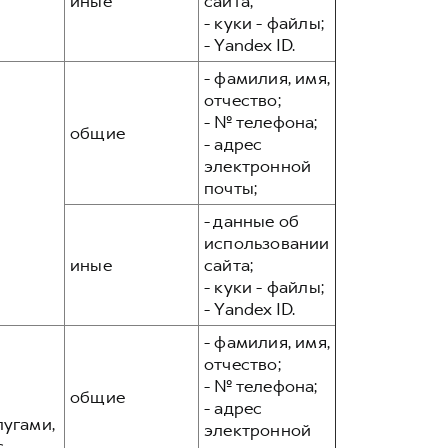
иные
сайта;
- куки - файлы;
- Yandex ID.
- фамилия, имя,
отчество;
- № телефона;
общие
- адрес
электронной
почты;
- данные об
использовании
иные
сайта;
- куки - файлы;
- Yandex ID.
- фамилия, имя,
отчество;
- № телефона;
общие
- адрес
лугами,
электронной
с