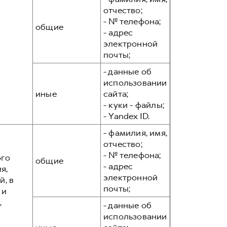
отчество;
- № телефона;
общие
- адрес
электронной
почты;
- данные об
использовании
иные
сайта;
- куки - файлы;
- Yandex ID.
- фамилия, имя,
отчество;
- № телефона;
ого
общие
- адрес
я,
электронной
, в
почты;
 и
,
- данные об
использовании