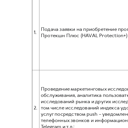
Подача заявки на приобретение про
1.
Протекшн Плюс (HAVAL Protection+) 
Проведение маркетинговых исследов
обслуживания, аналитика пользовате
исследований рынка и других иссле
2.
том числе исследований индекса уд
услуг посредством push – уведомлен
телефонных звонков и информационн
Telegram и т.д.: