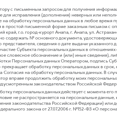
атору с письменным запросом для получения информа
же для исправления (дополнения) неверных или непол
е на обработку персональных данных в любое время 
 в простой письменной форме заказным письмом с о
 край, г.о. город-курорт Анапа, г. Анапа, ул. Астраханс
но содержать № основного документа, удостоверяюще
 представителя, сведения о дате выдачи указанного 
частие Субъекта персональных данных в отношениях 
ое словесное обозначение и (или) иные сведения), л
отки Персональных данных Оператором, подпись Суб
р прекращает обработку персональных данных в срок,
а Согласия на обработку персональных данных. В слу
тор вправе продолжить обработку моих персональных
редусмотренным законодательством Российской Федер
ботку персональных данных действует с момента его 
условие не распространяется на персональные данные,
нения законодательства Российской Федерации) или до
едерального закона от 27.07.2006 г. №152-ФЗ «О персон