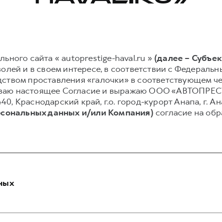
ьного сайта « autoprestige-haval.ru »
(далее – Субъе
олей и в своем интересе, в соответствии с Федеральным
ством проставления «галочки» в соответствующем чек
писываю настоящее Согласие и выражаю ООО «АВТОПР
440, Краснодарский край, г.о. город-курорт Анапа, г. Ан
рсональных данных и/или Компания)
согласие на обр
ных