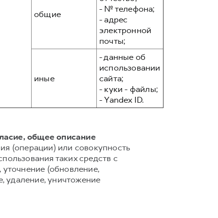
- № телефона;
общие
- адрес
электронной
почты;
- данные об
использовании
иные
сайта;
- куки - файлы;
- Yandex ID.
гласие, общее описание
ия (операции) или совокупность
спользования таких средств с
 уточнение (обновление,
е, удаление, уничтожение