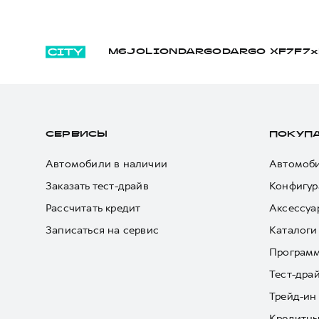
M6
JOLION
DARGO
DARGO Х
F7
F7x
СЕРВИСЫ
ПОКУП
Автомобили в наличии
Автомоби
Заказать тест-драйв
Конфигур
Рассчитать кредит
Аксессуа
Записаться на сервис
Каталоги
Програм
Тест-дра
Трейд-ин
Кредитны