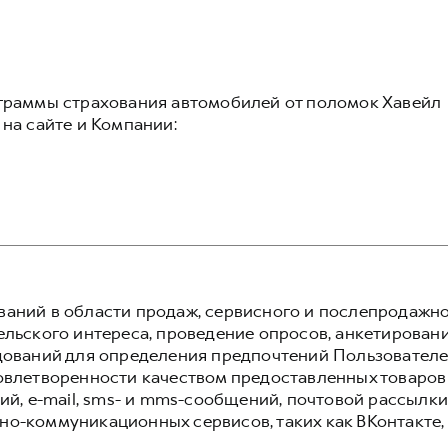
граммы страхования автомобилей от поломок Хавейл
на сайте и Компании:
аний в области продаж, сервисного и послепродажн
льского интереса, проведение опросов, анкетировани
дований для определения предпочтений Пользователей
овлетворенности качеством предоставленных товаров
ий, e-mail, sms- и mms-сообщений, почтовой рассылки
о-коммуникационных сервисов, таких как ВКонтакте,