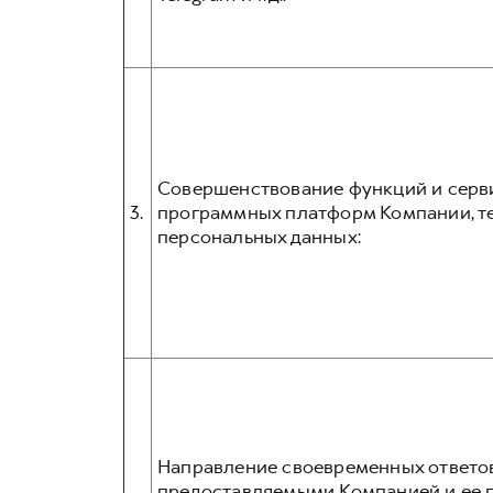
Совершенствование функций и серв
3.
программных платформ Компании, те
персональных данных:
Направление своевременных ответов
предоставляемыми Компанией и ее п