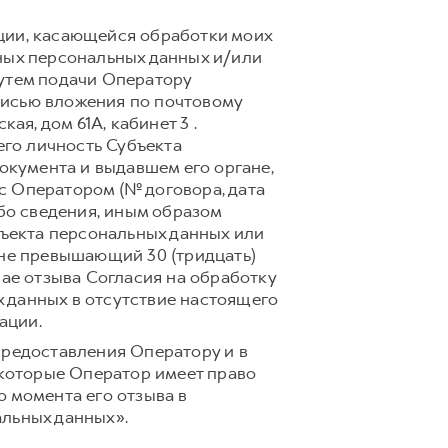
ции, касающейся обработки моих
ных персональных данных и/или
путем подачи Оператору
писью вложения по почтовому
кая, дом 61А, кабинет 3 .
го личность Субъекта
документа и выдавшем его органе,
с Оператором (№ договора, дата
ибо сведения, иным образом
ъекта персональных данных или
 не превышающий 30 (тридцать)
чае отзыва Согласия на обработку
 данных в отсутствие настоящего
ации.
предоставления Оператору и в
 которые Оператор имеет право
 момента его отзыва в
альных данных».